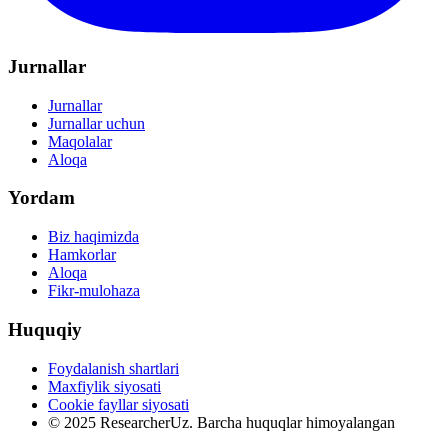
Jurnallar
Jurnallar
Jurnallar uchun
Maqolalar
Aloqa
Yordam
Biz haqimizda
Hamkorlar
Aloqa
Fikr-mulohaza
Huquqiy
Foydalanish shartlari
Maxfiylik siyosati
Cookie fayllar siyosati
© 2025 ResearcherUz.
Barcha huquqlar himoyalangan