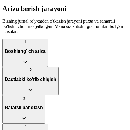
Ariza berish jarayoni
Bizning jurnal ro'yxatdan o'tkazish jarayoni puxta va samarali
bo'lish uchun mo'ljallangan. Mana siz kutishingiz mumkin bo'lgan
narsalar:
1
Boshlang'ich ariza
2
Dastlabki ko'rib chiqish
3
Batafsil baholash
4