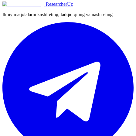
ResearcherUz
Ilmiy maqolalarni kashf eting, tadqiq qiling va nashr eting