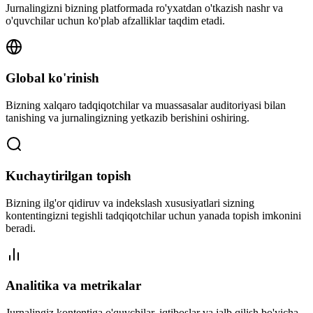
Jurnalingizni bizning platformada ro'yxatdan o'tkazish nashr va
o'quvchilar uchun ko'plab afzalliklar taqdim etadi.
Global ko'rinish
Bizning xalqaro tadqiqotchilar va muassasalar auditoriyasi bilan
tanishing va jurnalingizning yetkazib berishini oshiring.
Kuchaytirilgan topish
Bizning ilg'or qidiruv va indekslash xususiyatlari sizning
kontentingizni tegishli tadqiqotchilar uchun yanada topish imkonini
beradi.
Analitika va metrikalar
Jurnalingiz kontentiga o'quvchilar, iqtiboslar va jalb qilish bo'yicha