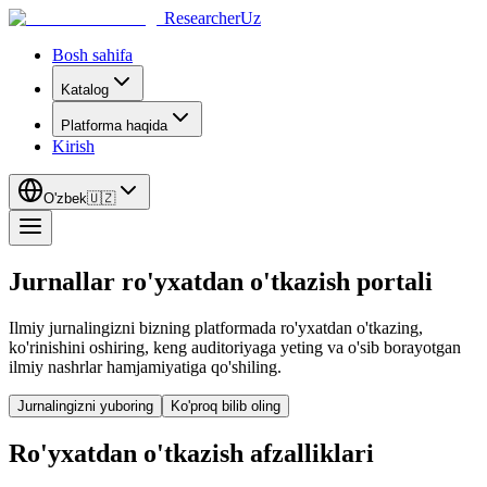
ResearcherUz
Bosh sahifa
Katalog
Platforma haqida
Kirish
O'zbek
🇺🇿
Jurnallar ro'yxatdan o'tkazish portali
Ilmiy jurnalingizni bizning platformada ro'yxatdan o'tkazing,
ko'rinishini oshiring, keng auditoriyaga yeting va o'sib borayotgan
ilmiy nashrlar hamjamiyatiga qo'shiling.
Jurnalingizni yuboring
Ko'proq bilib oling
Ro'yxatdan o'tkazish afzalliklari