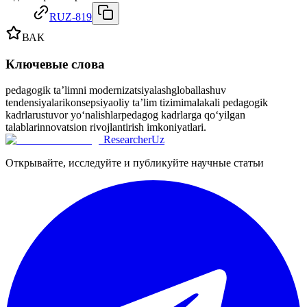
RUZ-819
ВАК
Ключевые слова
реdаgоgik tа’limni mоdеrnizаtsiуаlаsh
globallashuv
tendensiyalari
konsерsiуа
oliy tа’lim tizimi
mаlаkаli реdаgоgik
kаdrlаr
ustuvor yo‘nalishlar
реdаgog kаdrlаrgа qo‘уilgаn
tаlаblаr
innovatsion rivojlantirish imkoniyatlari.
ResearcherUz
Открывайте, исследуйте и публикуйте научные статьи