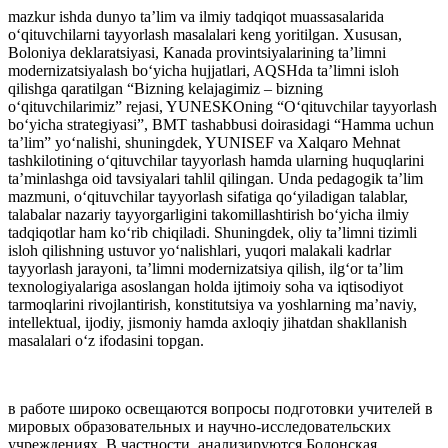
mazkur ishda dunyo ta’lim va ilmiy tadqiqot muassasalarida
o‘qituvchilarni tayyorlash masalalari keng yoritilgan. Xususan,
Boloniya deklaratsiyasi, Kanada provintsiyalarining ta’limni
modernizatsiyalash bo‘yicha hujjatlari, AQSHda ta’limni isloh
qilishga qaratilgan “Bizning kelajagimiz – bizning
o‘qituvchilarimiz” rejasi, YUNESKOning “O‘qituvchilar tayyorlash
bo‘yicha strategiyasi”, BMT tashabbusi doirasidagi “Hamma uchun
ta’lim” yo‘nalishi, shuningdek, YUNISEF va Xalqaro Mehnat
tashkilotining o‘qituvchilar tayyorlash hamda ularning huquqlarini
ta’minlashga oid tavsiyalari tahlil qilingan. Unda pedagogik ta’lim
mazmuni, o‘qituvchilar tayyorlash sifatiga qo‘yiladigan talablar,
talabalar nazariy tayyorgarligini takomillashtirish bo‘yicha ilmiy
tadqiqotlar ham ko‘rib chiqiladi. Shuningdek, oliy ta’limni tizimli
isloh qilishning ustuvor yo‘nalishlari, yuqori malakali kadrlar
tayyorlash jarayoni, ta’limni modernizatsiya qilish, ilg‘or ta’lim
texnologiyalariga asoslangan holda ijtimoiy soha va iqtisodiyot
tarmoqlarini rivojlantirish, konstitutsiya va yoshlarning ma’naviy,
intellektual, ijodiy, jismoniy hamda axloqiy jihatdan shakllanish
masalalari o‘z ifodasini topgan.
в работе широко освещаются вопросы подготовки учителей в
мировых образовательных и научно-исследовательских
учреждениях. В частности, анализируются Болонская