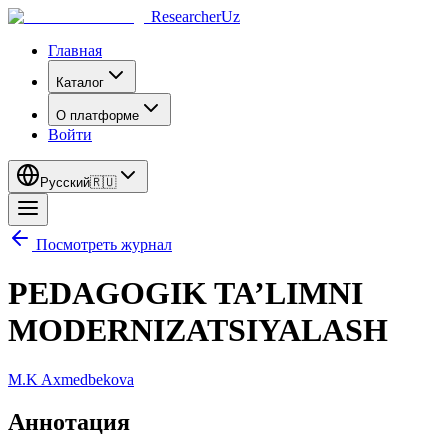
ResearcherUz
Главная
Каталог
О платформе
Войти
Русский
🇷🇺
Посмотреть журнал
PEDAGOGIK TA’LIMNI
MODERNIZATSIYALASH
M.K Aхmedbekova
Аннотация