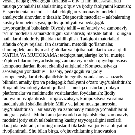
vosita, natija); Pedagogik kuzatish – oliy ta’lim muassasalarida
musiqa yo‘nalishi talabalarining o‘quv va ijodiy faoliyatini kuzatish;
Eksperimental metod – ishlab chiqilgan zamonaviy modelni
amaliyotda sinovdan o‘tkazish; Diagnostik metodlar – talabalarning
kasbiy kompetensiyasi, ijodiy qobiliyati va pedagogik
tayyorgarligini baholash; Qiyosiy tahlil – an’anaviy va zamonaviy
ta’lim modellari samaradorligini solishtirish; Statistik tahlil – olingan
natijalarni miqdoriy jihatdan tahlil qilish. Tadqiqot materiallari
sifatida o‘quv rejalari, fan dasturlari, metodik qo‘llanmalar,
shuningdek, amaliy mashg‘ulotlar va tajriba natijalari xizmat qildi.
NATIJA VA MUHOKAMA: tadqiqot natijalariga ko‘ra, musiqa
o‘qituvchilarini tayyorlashning zamonaviy modeli quyidagi asosiy
komponentlardan iborat ekanligi aniqlandi: Kompetensiyaga
asoslangan yondashuv – kasbiy, pedagogik va ijodiy
kompetensiyalarni rivojlantirish; Integrativ yondashuv – nazariy
bilimlar, amaliy ijro va pedagogik faoliyatni o‘zaro uyg‘unlashtirish;
Raqamli texnologiyalarni qo‘llash – musiqa dasturlari, onlayn
platformalar va multimedia vositalaridan foydalanish; Ijodiy
faoliyatni rivojlantirish – improvizatsiya, kompozitsiya va sahna
madaniyatini shakllantirish; Milliy va jahon musiqa merosini
uyg‘unlashtirish – an’anaviy va zamonaviy musiqa yo‘nalishlarini
integratsiyalash. Muhokama jarayonida aniqlanishicha, zamonaviy
modelni joriy etish talabalarning kasbiy tayyorgarligini sezilarli
darajada oshiradi, ularning mustaqil fikrlashi va ijodiy salohiyatini
rivojlantiradi. Shu bilan birga, o‘qituvchilarning innovatsion