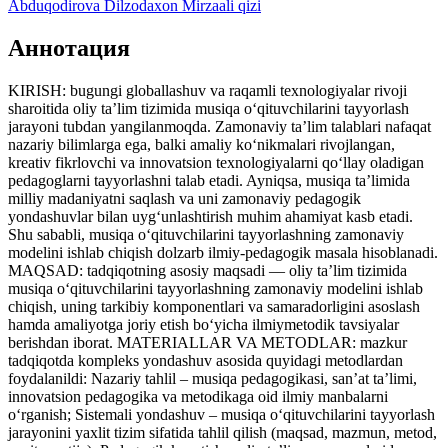
Abduqodirova Dilzodaxon Mirzaali qizi
Аннотация
KIRISH: bugungi globallashuv va raqamli texnologiyalar rivoji
sharoitida oliy ta’lim tizimida musiqa o‘qituvchilarini tayyorlash
jarayoni tubdan yangilanmoqda. Zamonaviy ta’lim talablari nafaqat
nazariy bilimlarga ega, balki amaliy ko‘nikmalari rivojlangan,
kreativ fikrlovchi va innovatsion texnologiyalarni qo‘llay oladigan
pedagoglarni tayyorlashni talab etadi. Ayniqsa, musiqa ta’limida
milliy madaniyatni saqlash va uni zamonaviy pedagogik
yondashuvlar bilan uyg‘unlashtirish muhim ahamiyat kasb etadi.
Shu sababli, musiqa o‘qituvchilarini tayyorlashning zamonaviy
modelini ishlab chiqish dolzarb ilmiy-pedagogik masala hisoblanadi.
MAQSAD: tadqiqotning asosiy maqsadi — oliy ta’lim tizimida
musiqa o‘qituvchilarini tayyorlashning zamonaviy modelini ishlab
chiqish, uning tarkibiy komponentlari va samaradorligini asoslash
hamda amaliyotga joriy etish bo‘yicha ilmiymetodik tavsiyalar
berishdan iborat. MATERIALLAR VA METODLAR: mazkur
tadqiqotda kompleks yondashuv asosida quyidagi metodlardan
foydalanildi: Nazariy tahlil – musiqa pedagogikasi, san’at ta’limi,
innovatsion pedagogika va metodikaga oid ilmiy manbalarni
o‘rganish; Sistemali yondashuv – musiqa o‘qituvchilarini tayyorlash
jarayonini yaxlit tizim sifatida tahlil qilish (maqsad, mazmun, metod,