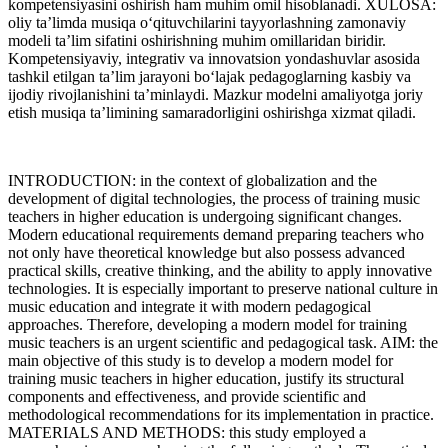
kompetensiyasini oshirish ham muhim omil hisoblanadi. XULOSA:
oliy ta’limda musiqa o‘qituvchilarini tayyorlashning zamonaviy
modeli ta’lim sifatini oshirishning muhim omillaridan biridir.
Kompetensiyaviy, integrativ va innovatsion yondashuvlar asosida
tashkil etilgan ta’lim jarayoni bo‘lajak pedagoglarning kasbiy va
ijodiy rivojlanishini ta’minlaydi. Mazkur modelni amaliyotga joriy
etish musiqa ta’limining samaradorligini oshirishga xizmat qiladi.
INTRODUCTION: in the context of globalization and the
development of digital technologies, the process of training music
teachers in higher education is undergoing significant changes.
Modern educational requirements demand preparing teachers who
not only have theoretical knowledge but also possess advanced
practical skills, creative thinking, and the ability to apply innovative
technologies. It is especially important to preserve national culture in
music education and integrate it with modern pedagogical
approaches. Therefore, developing a modern model for training
music teachers is an urgent scientific and pedagogical task. AIM: the
main objective of this study is to develop a modern model for
training music teachers in higher education, justify its structural
components and effectiveness, and provide scientific and
methodological recommendations for its implementation in practice.
MATERIALS AND METHODS: this study employed a