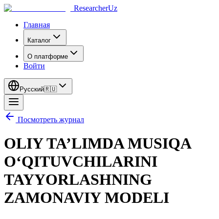
ResearcherUz
Главная
Каталог
О платформе
Войти
Русский
🇷🇺
Посмотреть журнал
OLIY TA’LIMDA MUSIQA
O‘QITUVCHILARINI
TAYYORLASHNING
ZAMONAVIY MODELI