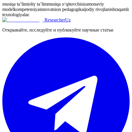
musiqa ta’limi
oliy ta’lim
musiqa o‘qituvchisi
zamonaviy
model
kompetensiya
innovatsion pedagogika
ijodiy rivojlanish
raqamli
texnologiyalar.
ResearcherUz
Открывайте, исследуйте и публикуйте научные статьи