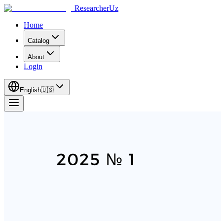
ResearcherUz
Home
Catalog
About
Login
English
🇺🇸