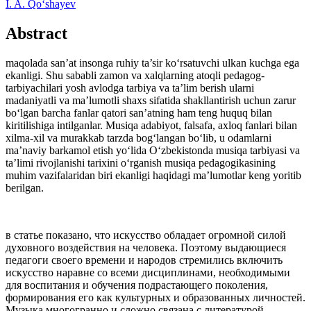
I. A. Qo‘shayev
Abstract
maqolada san’at insonga ruhiy ta’sir ko‘rsatuvchi ulkan kuchga ega
ekanligi. Shu sababli zamon va xalqlarning atoqli pedagog-
tarbiyachilari yosh avlodga tarbiya va ta’lim berish ularni
madaniyatli va ma’lumotli shaxs sifatida shakllantirish uchun zarur
bo‘lgan barcha fanlar qatori san’atning ham teng huquq bilan
kiritilishiga intilganlar. Musiqa adabiyot, falsafa, axloq fanlari bilan
xilma-xil va murakkab tarzda bog‘langan bo‘lib, u odamlarni
ma’naviy barkamol etish yo‘lida O‘zbekistonda musiqa tarbiyasi va
ta’limi rivojlanishi tarixini o‘rganish musiqa pedagogikasining
muhim vazifalaridan biri ekanligi haqidagi ma’lumotlar keng yoritib
berilgan.
в статье показано, что искусство обладает огромной силой
духовного воздействия на человека. Поэтому выдающиеся
педагоги своего времени и народов стремились включить
искусство наравне со всеми дисциплинами, необходимыми
для воспитания и обучения подрастающего поколения,
формирования его как культурных и образованных личностей.
Музыка многогранно и сложно связана с литературой,