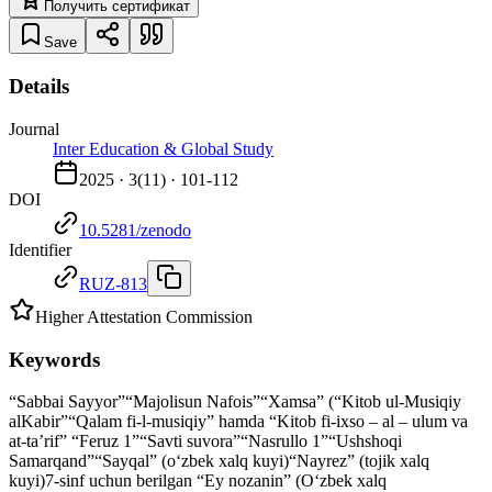
Получить сертификат
Save
Details
Journal
Inter Education & Global Study
2025
·
3
(
11
) ·
101-112
DOI
10.5281/zenodo
Identifier
RUZ-813
Higher Attestation Commission
Keywords
“Sabbai Sayyor”
“Majolisun Nafois”
“Xamsa” (“Kitob ul-Musiqiy
alKabir”
“Qalam fi-l-musiqiy” hamda “Kitob fi-ixso – al – ulum va
at-ta’rif” “Feruz 1”
“Savti suvora”
“Nasrullo 1”
“Ushshoqi
Samarqand”
“Sayqal” (o‘zbek xalq kuyi)
“Nayrez” (tojik xalq
kuyi)
7-sinf uchun berilgan “Ey nozanin” (O‘zbek xalq