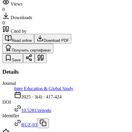
Views
0
Downloads
0
Cited by
Read online
Download PDF
Получить сертификат
Save
Details
Journal
Inter Education & Global Study
2025
·
3
(
4
) ·
417-424
DOI
10.5281/zenodo
Identifier
RUZ-93