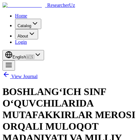
ResearcherUz
Home
Catalog
About
Login
English
🇺🇸
View Journal
BOSHLANGʻICH SINF
OʻQUVCHILARIDA
MUTAFAKKIRLAR MEROSI
ORQALI MULOQOT
MADANIYATI VA MILLIY