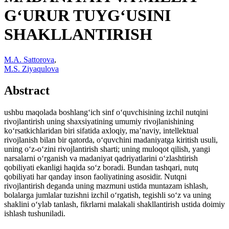
G‘URUR TUYG‘USINI
SHAKLLANTIRISH
M.A. Sattorova
,
M.S. Ziyaqulova
Abstract
ushbu maqolada boshlang‘ich sinf oʻquvchisining izchil nutqini
rivojlantirish uning shaxsiyatining umumiy rivojlanishining
koʻrsatkichlaridan biri sifatida axloqiy, ma’naviy, intellektual
rivojlanish bilan bir qatorda, oʻquvchini madaniyatga kiritish usuli,
uning oʻz-oʻzini rivojlantirish sharti; uning muloqot qilish, yangi
narsalarni oʻrganish va madaniyat qadriyatlarini oʻzlashtirish
qobiliyati ekanligi haqida soʻz boradi. Bundan tashqari, nutq
qobiliyati har qanday inson faoliyatining asosidir. Nutqni
rivojlantirish deganda uning mazmuni ustida muntazam ishlash,
bolalarga jumlalar tuzishni izchil oʻrgatish, tegishli soʻz va uning
shaklini oʻylab tanlash, fikrlarni malakali shakllantirish ustida doimiy
ishlash tushuniladi.