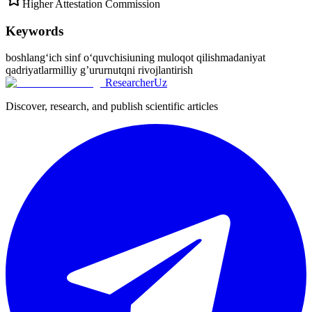
Higher Attestation Commission
Keywords
boshlang‘ich sinf oʻquvchisi
uning muloqot qilish
madaniyat
qadriyatlar
milliy g’urur
nutqni rivojlantirish
ResearcherUz
Discover, research, and publish scientific articles